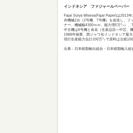
インドネシア ファジャールペーパー
Fajar Surya Wisesa(Fajar Pa
存機械2台（2号機、7号機）を改造し、フ
ナー、機械幅4300ｍｍ、能力増5万㌧）、
中古機は6号機と命名（生産品目―中芯、機
1988年操業、西ジャワ在インドネシア最
現行生産能力合計100万㌧で原料は古紙10
出典：日本紙類輸出組合・日本紙類輸入組