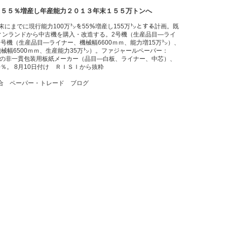
 ５５％増産し年産能力２０１３年末１５５万トンへ
per)は2013年末にまでに現行能力100万㌧を55％増産し155万㌧とする計画。既
ィンランドから中古機を購入・改造する。2号機（生産品目―ライ
7号機（生産品目―ライナー、機械幅6600ｍｍ、能力増15万㌧）、
械幅6500ｍｍ、生産能力35万㌧）。ファジャールペーパー：
大の非一貫包装用板紙メーカー（品目―白板、ライナー、中芯）、
0％。 8月10日付け ＲＩＳＩから抜粋
合 ペーパー・トレード ブログ