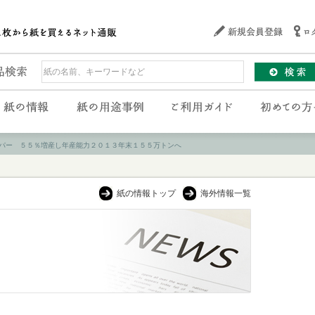
パー ５５％増産し年産能力２０１３年末１５５万トンへ
紙の情報トップ
海外情報一覧