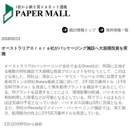
紙の情報トップ
海外情報一覧
2018/02/13
オーストラリアＯｒｏｒａ社がパッケージング施設へ大規模投資を実
施
オーストラリアのパッケージング会社であるOrora社が、同国に立地す
る複数の同社施設で大規模な投資プロジェクトを行なうとして、このほ
ど公表した。同社は、現在ニュー・サウス・ウェールズ州に位置する年
産40万トンの同社Botany板紙工場に於いて、2千3百万豪州ドル（1千8
百60万米ドル）を投資して廃水処理プラントを建設中であるとしてい
る。同プラントを設置することにより、環境影響の削減、バイオガスを
有効利用した発電などが可能となるとしている。同プラントはまもなく
ほぼ完成の予定となっているが、バイオガス設備は3月に完成となる。
また、同社のRevesbyファイバー・パッケージング施設では、加工能
力、処理能力の向上に2千5百万豪州ドルを投資している。
2月1日付RISIから抜粋