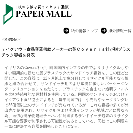
紙の情報トップ
海外情報一覧
2018/04/02
テイクアウト食品容器供給メーカーの英Ｃｏｖｅｒｉｓ社が脱プラス
チック容器を発表
イギリスのCoveris社が、同国国内インフラの中でよりリサイクルしや
すい画期的な新たな脱プラスチックのサンドイッチ容器を、このほど公
開した。
この容器は、12ヶ月以上で生分解してリサイクル可能となる板
紙と組み合わせて、サンドイッチ用のより環境に優しいパッケージン
グ・ソリューションをもたらす、プラスチックを含まない透明フィルム
を含む持続可能な原材料を使用している。同国のサンドイッチおよびテ
イクアウト食品協会によると、毎年同国では、小売店やケータリング店
で35億個以上のサンドイッチが売られているが、これら容器の多くが外
出先で使用され、リサイクルおよび廃棄インフラが地域ごとに異なる
為、適切な廃棄物処理チャネルに到達するサンドイッチ包装のリサイク
ル可能な要素が制限される可能性があるとしている。同社はこの問題を
一気に解決する容器を開発したことになる。