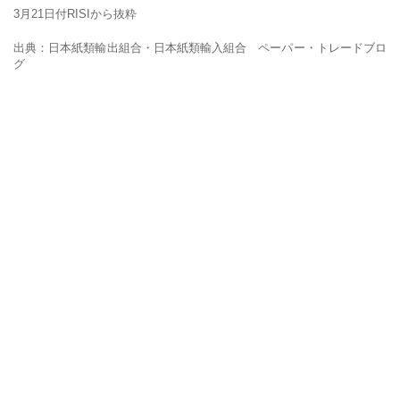
3月21日付RISIから抜粋
出典：日本紙類輸出組合・日本紙類輸入組合 ペーパー・トレードブロ
グ