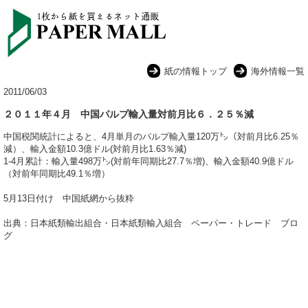
紙の情報トップ
海外情報一覧
2011/06/03
２０１１年４月 中国パルプ輸入量対前月比６．２５％減
中国税関統計によると、4月単月のパルプ輸入量120万㌧（対前月比6.25％
減）、輸入金額10.3億ドル(対前月比1.63％減)
1-4月累計：輸入量498万㌧(対前年同期比27.7％増)、輸入金額40.9億ドル
（対前年同期比49.1％増）
5月13日付け 中国紙網から抜粋
出典：日本紙類輸出組合・日本紙類輸入組合 ペーパー・トレード ブロ
グ