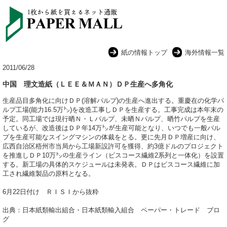
紙の情報トップ
海外情報一覧
2011/06/28
中国 理文造紙（ＬＥＥ＆ＭＡＮ）ＤＰ生産へ多角化
生産品目多角化に向けＤＰ(溶解パルプ)の生産へ進出する。重慶在の化学パ
ルプ工場(能力16.5万㌧)を改造工事しＤＰを生産する。工事完成は本年末の
予定。同工場では現行晒Ｎ・Ｌパルプ、未晒Ｎパルプ、晒竹パルプを生産
しているが、改造後はＤＰ年14万㌧が生産可能となり、いつでも一般パル
プを生産可能なスイングマシンの体裁をとる。更に先月ＤＰ増産に向け、
広西自治区梧州市当局から工場新設許可を獲得、約3億ドルのプロジェクト
を推進しＤＰ10万㌧の生産ライン（ビスコース繊維2系列と一体化）を設置
する。新工場の具体的スケジュールは未発表。ＤＰはビスコース繊維に加
工され繊維製品の原料となる。
6月22日付け ＲＩＳＩから抜粋
出典：日本紙類輸出組合・日本紙類輸入組合 ペーパー・トレード ブロ
グ