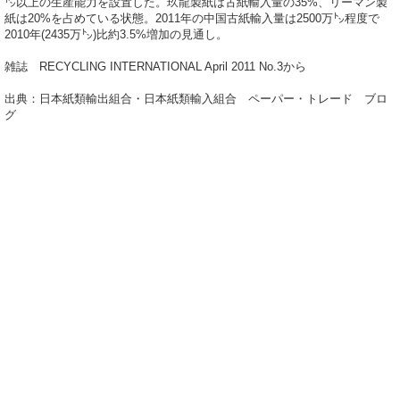
㌧以上の生産能力を設置した。玖龍製紙は古紙輸入量の35%、リーマン製
紙は20%を占めている状態。2011年の中国古紙輸入量は2500万㌧程度で
2010年(2435万㌧)比約3.5%増加の見通し。
雑誌 RECYCLING INTERNATIONAL April 2011 No.3から
出典：日本紙類輸出組合・日本紙類輸入組合 ペーパー・トレード ブロ
グ