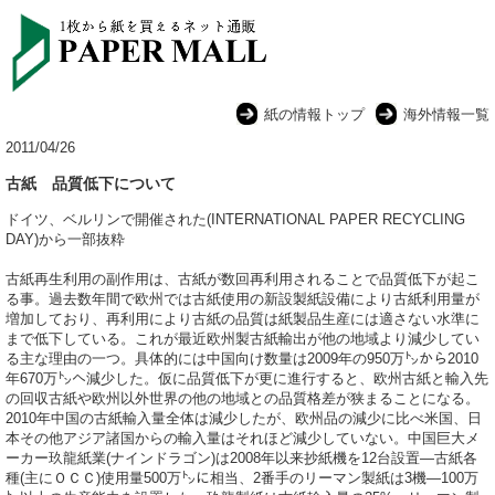
紙の情報トップ
海外情報一覧
2011/04/26
古紙 品質低下について
ドイツ、ベルリンで開催された(INTERNATIONAL PAPER RECYCLING
DAY)から一部抜粋
古紙再生利用の副作用は、古紙が数回再利用されることで品質低下が起こ
る事。過去数年間で欧州では古紙使用の新設製紙設備により古紙利用量が
増加しており、再利用により古紙の品質は紙製品生産には適さない水準に
まで低下している。これが最近欧州製古紙輸出が他の地域より減少してい
る主な理由の一つ。具体的には中国向け数量は2009年の950万㌧から2010
年670万㌧へ減少した。仮に品質低下が更に進行すると、欧州古紙と輸入先
の回収古紙や欧州以外世界の他の地域との品質格差が狭まることになる。
2010年中国の古紙輸入量全体は減少したが、欧州品の減少に比べ米国、日
本その他アジア諸国からの輸入量はそれほど減少していない。中国巨大メ
ーカー玖龍紙業(ナインドラゴン)は2008年以来抄紙機を12台設置―古紙各
種(主にＯＣＣ)使用量500万㌧に相当、2番手のリーマン製紙は3機―100万