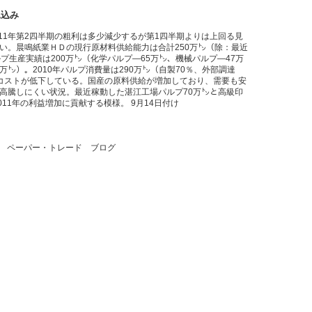
見込み
11年第2四半期の粗利は多少減少するが第1四半期よりは上回る見
ない。晨鳴紙業ＨＤの現行原材料供給能力は合計250万㌧（除：最近
ルプ生産実績は200万㌧（化学パルプ―65万㌧、機械パルプ―47万
万㌧）。2010年パルプ消費量は290万㌧（自製70％、外部調達
入コストが低下している。国産の原料供給が増加しており、需要も安
が高騰しにくい状況。最近稼動した湛江工場パルプ70万㌧と高級印
2011年の利益増加に貢献する模様。 9月14日付け
合 ペーパー・トレード ブログ