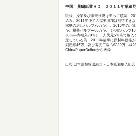
中国 晨鳴紙業ＨＤ ２０１１年業績
現状、操業及び販売状況は至って順調。20
込み。2011年後半の需要増加は期待でき
稼動の湛江パルプ70万㌧）。2010年のパ
㌧、脱墨パルプ―80万㌧、その他パルプ10
30％―内輸入70％）、人民元5％高で輸
定している為、2011年後半に原材料価格
刷用紙45万㌧及び寿光工場LWC80万㌧は
ChinaPaperOnlineから抜粋
出典:日本紙類輸出組合・日本紙類輸入組