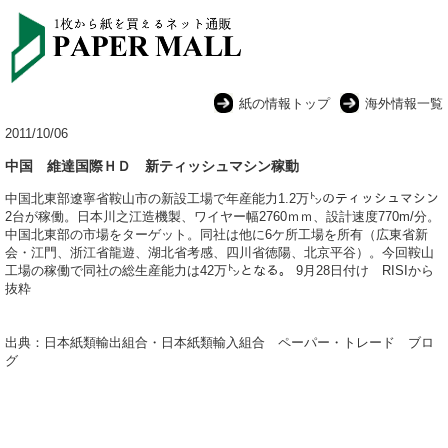
紙の情報トップ
海外情報一覧
2011/10/06
中国 維達国際ＨＤ 新ティッシュマシン稼動
中国北東部遼寧省鞍山市の新設工場で年産能力1.2万㌧のティッシュマシン
2台が稼働。日本川之江造機製、ワイヤー幅2760ｍｍ、設計速度770m/分。
中国北東部の市場をターゲット。同社は他に6ケ所工場を所有（広東省新
会・江門、浙江省龍遊、湖北省考感、四川省徳陽、北京平谷）。今回鞍山
工場の稼働で同社の総生産能力は42万㌧となる。 9月28日付け RISIから
抜粋
出典：日本紙類輸出組合・日本紙類輸入組合 ペーパー・トレード ブロ
グ