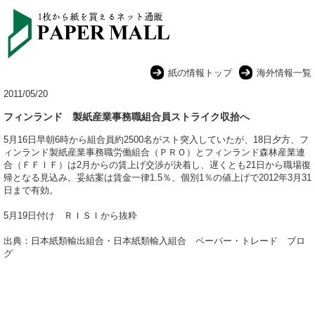
紙の情報トップ
海外情報一覧
2011/05/20
フィンランド 製紙産業事務職組合員ストライク収拾へ
5月16日早朝6時から組合員約2500名がスト突入していたが、18日夕方、フ
ィンランド製紙産業事務職労働組合（ＰＲＯ）とフィンランド森林産業連
合（ＦＦＩＦ）は2月からの賃上げ交渉が決着し、遅くとも21日から職場復
帰となる見込み。妥結案は賃金一律1.5％、個別1％の値上げで2012年3月31
日まで有効。
5月19日付け ＲＩＳＩから抜粋
出典：日本紙類輸出組合・日本紙類輸入組合 ペーパー・トレード ブロ
グ