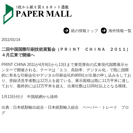
紙の情報トップ
海外情報一覧
2011/01/14
二回中国国際印刷技術展覧会（ＰＲＩＮＴ ＣＨＩＮＡ ２０１１）
４月広東で開催へ
PRINT CHINA 2011が4月9日から13日まで東莞厚街の広東現代国際展示セ
ンターで開催される。テーマは「エコ、高効率、デジタル化」で既に国際
的に有名な印刷会社やデジタル印刷会社約900社が出展の申し込みをしてお
り、登録済見学者数は12万人を超ている。展示面積は既に11万平米に達し
ており、最終的には12万平米を超え、出展社数は1100社以上となる模様。
1月13日付け 中国紙網から抜粋
出典：日本紙類輸出組合・日本紙類輸入組合 ペーパー・トレード ブロ
グ